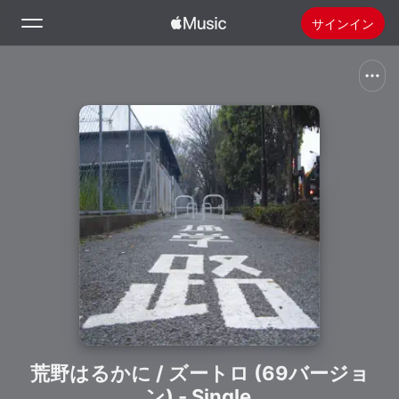
サインイン
検索
ホーム
新着おすすめ
Apple Musicをインストール
ラジオ
荒野はるかに / ズートロ (69バージョ
ン) - Single