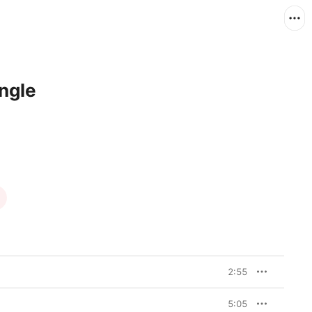
gle
2:55
5:05