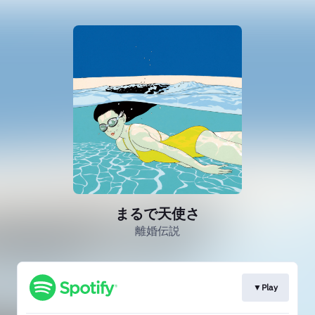
まるで天使さ
離婚伝説
▼Play